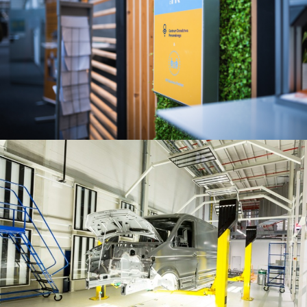
Nasze zakłady
Zakład Caddy w Antoninku
Zakład Crafter Września
Odlewnia na Wildzie
Zakład w Swarzędzu
Zwiedzanie Zakładu