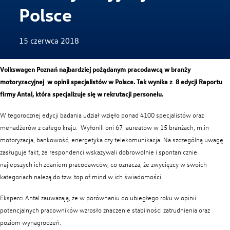
Polsce
15 czerwca 2018
Volkswagen Poznań najbardziej pożądanym pracodawcą w branży
motoryzacyjnej w opinii specjalistów w Polsce. Tak wynika z 8 edycji Raportu
firmy Antal, która specjalizuje się w rekrutacji personelu.
W tegorocznej edycji badania udział wzięło ponad 4100 specjalistów oraz
Zwiedzanie Zakładów
menadżerów z całego kraju. Wyłonili oni 67 laureatów w 15 branżach, m.in
motoryzacja, bankowość, energetyka czy telekomunikacja. Na szczególną uwagę
zasługuje fakt, że respondenci wskazywali dobrowolnie i spontanicznie
najlepszych ich zdaniem pracodawców, co oznacza, że zwycięzcy w swoich
kategoriach należą do tzw. top of mind w ich świadomości.
Eksperci Antal zauważają, że w porównaniu do ubiegłego roku w opinii
potencjalnych pracowników wzrosło znaczenie stabilności zatrudnienia oraz
poziom wynagrodzeń.