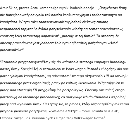
Artur Skiba, prezes Antal komentując wyniki badania dodaje –
„Dotychczas firmy
nie funkcjonowały na rynku tak bardzo konkurencyjnym i zorientowanym na
kandydata. W tym roku zaobserwowaliśmy jednak ciekawą zmianę -
respondenci zapytani o źródła pozyskiwania wiedzy na temat pracodawców,
coraz częściej zaznaczają odpowiedź: „pracuję w tej firmie”. To oznacza, że
obecny pracodawca jest jednocześnie tym najbardziej pożądanym wśród
Lean on every line
pracowników.”
"Starannie przygotowywaliśmy się do wdrożenia strategii employer brandingu
naszej firmy. Specjaliści, ci zatrudnieni w Volkswagen Poznań i ci będący dla nas
potencjalnymi kandydatami, są adresatami szeregu aktywności HR od rozwoju
personalnego przez organizację pracy po kulturę kierowania. Włączając ich w
pracę nad strategią EB przyjęliśmy ich perspektywę. Chcemy rozumieć, czego
potrzebują od idealnego pracodawcy, co motywuje ich do działania i wspólnej
pracy nad wynikami firmy. Cieszymy się, że proces, który rozpoczęliśmy rok temu
przynosi pierwsze pozytywne, wymierne efekty."
- mówi Jolanta Musielak,
Członek Zarządu ds. Personalnych i Organizacji Volkswagen Poznań .