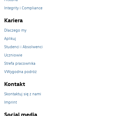
Nasze zakłady
Integrity i Compliance
Kariera
Zakład Caddy w Antoninku
Dlaczego my
Zakład Crafter Września
Aplikuj
Odlewnia na Wildzie
Studenci i Absolwenci
Uczniowie
Zakład w Swarzędzu
Strefa pracownika
Zwiedzanie Zakładu
VWygodna podróż
Kontakt
Skontaktuj się z nami
Imprint
Social media