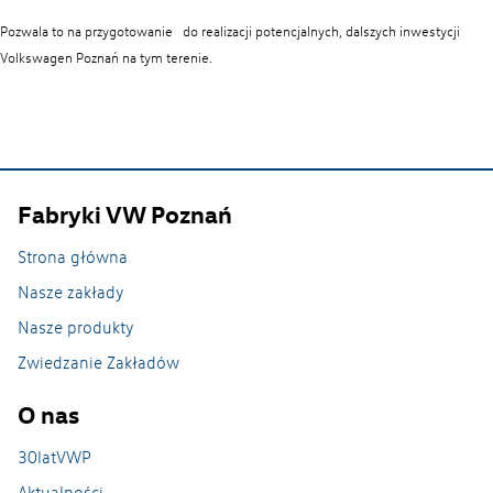
Pozwala to na przygotowanie do realizacji potencjalnych, dalszych inwestycji
Lean on every line
Volkswagen Poznań na tym terenie.
Fabryki VW Poznań
Strona główna
Nasze zakłady
Nasze produkty
Zwiedzanie Zakładów
Zrównoważony rozwój
O nas
30latVWP
Aktualności