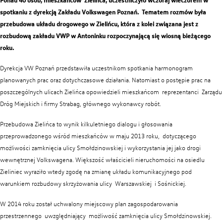
Ponad 40 osób, mieszkańców Zielińca, uczestniczyło wczoraj wieczorem w
spotkaniu z dyrekcją Zakładu Volkswagen Poznań. Tematem rozmów była
przebudowa układu drogowego w Zielińcu, która z kolei związana jest z
rozbudową zakładu VWP w Antoninku rozpoczynającą się wiosną bieżącego
roku.
Dyrekcja VW Poznań przedstawiła uczestnikom spotkania harmonogram
Zwiedzanie Zakładów
planowanych prac oraz dotychczasowe działania. Natomiast o postępie prac na
poszczególnych ulicach Zielińca opowiedzieli mieszkańcom reprezentanci Zarządu
Dróg Miejskich i firmy Strabag, głównego wykonawcy robót.
Przebudowa Zielińca to wynik kilkuletniego dialogu i głosowania
przeprowadzonego wśród mieszkańców w maju 2013 roku, dotyczącego
możliwości zamknięcia ulicy Smołdzinowskiej i wykorzystania jej jako drogi
wewnętrznej Volkswagena. Większość właścicieli nieruchomości na osiedlu
Zieliniec wyraziło wtedy zgodę na zmianę układu komunikacyjnego pod
warunkiem rozbudowy skrzyżowania ulicy Warszawskiej i Sośnickiej.
W 2014 roku został uchwalony miejscowy plan zagospodarowania
przestrzennego uwzględniający możliwość zamknięcia ulicy Smołdzinowskiej.