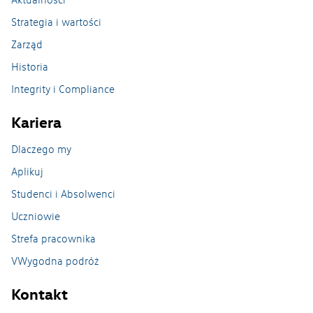
Strategia i wartości
Zarząd
Historia
Integrity i Compliance
Kariera
Dlaczego my
Aplikuj
Nasze zakłady
Studenci i Absolwenci
Uczniowie
Zakład Caddy w Antoninku
Strefa pracownika
Zakład Crafter Września
VWygodna podróż
Odlewnia na Wildzie
Kontakt