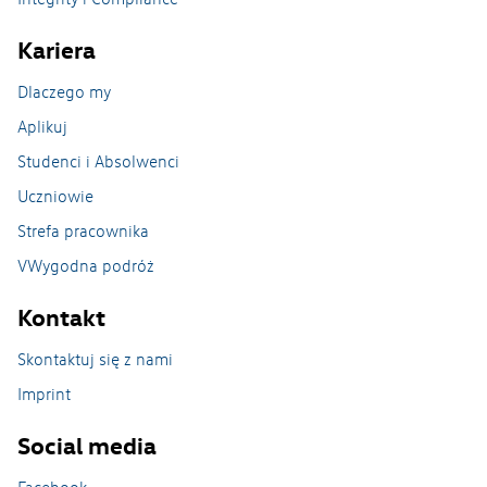
Kariera
Dlaczego my
Aplikuj
Studenci i Absolwenci
Uczniowie
Produkty
Strefa pracownika
VWygodna podróż
Produkcja samochodów
Kontakt
Zabudowy specjalne
Skontaktuj się z nami
Imprint
Produkcja odlewów
Social media
e-Sklep