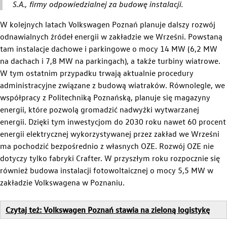
S.A., firmy odpowiedzialnej za budowę instalacji.
W kolejnych latach Volkswagen Poznań planuje dalszy rozwój
odnawialnych źródeł energii w zakładzie we Wrześni. Powstaną
tam instalacje dachowe i parkingowe o mocy 14 MW (6,2 MW
na dachach i 7,8 MW na parkingach), a także turbiny wiatrowe.
W tym ostatnim przypadku trwają aktualnie procedury
administracyjne związane z budową wiatraków. Równolegle, we
współpracy z Politechniką Poznańską, planuje się magazyny
energii, które pozwolą gromadzić nadwyżki wytwarzanej
energii. Dzięki tym inwestycjom do 2030 roku nawet 60 procent
energii elektrycznej wykorzystywanej przez zakład we Wrześni
Zrównoważony rozwój
ma pochodzić bezpośrednio z własnych OZE. Rozwój OZE nie
dotyczy tylko fabryki Crafter. W przyszłym roku rozpocznie się
również budowa instalacji fotowoltaicznej o mocy 5,5 MW w
zakładzie Volkswagena w Poznaniu.
Czytaj też: Volkswagen Poznań stawia na zieloną logistykę