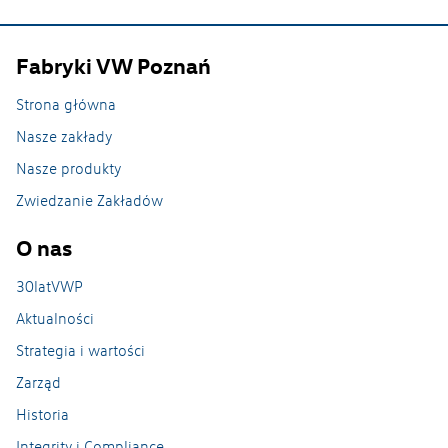
Zakład Crafter Września
Fabryki VW Poznań
Odlewnia na Wildzie
Strona główna
Zakład w Swarzędzu
Nasze zakłady
Zwiedzanie Zakładu
Nasze produkty
Zwiedzanie Zakładów
O nas
30latVWP
Aktualności
Strategia i wartości
Zarząd
Historia
Integrity i Compliance