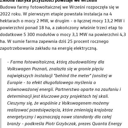
Budowa farmy fotowoltaicznej we Wrześni rozpoczęła się w
2022 roku. W pierwszym etapie powstała instalacja na 4
hektarach o mocy 2 MW, w drugim - o łącznej mocy 13,2 MW i
powierzchni ponad 18 ha, a zakończony właśnie trzeci etap to
dodatkowe 5 300 modułów o mocy 3,1 MW na powierzchni 4,3
ha. W sumie farma zapewnia dziś 25 procent rocznego
zapotrzebowania zakładu na energię elektryczną.
Lean on every line
- Farma fotowoltaiczna, którą zbudowaliśmy dla
Volkswagen Poznań, znalazła się w gronie pięciu
największych instalacji "behind the meter" (onsite) w
Europie - to efekt długofalowego myślenia o
zrównoważonej energii. Partnerstwo oparte na zaufaniu i
determinacji jest kluczowe przy projektach tej skali.
Cieszymy się, że wspólnie z Volkswagenem możemy
realizować przedsięwzięcia, które zmieniają krajobraz
energetyczny i wyznaczają nowe standardy dla całej
branży - podkreśla Piotr Grzybczak, prezes Quanta Energy