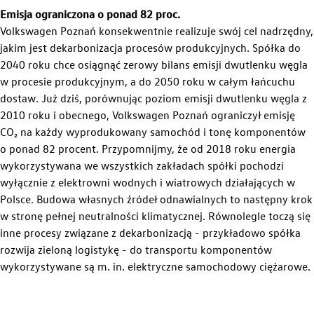
Emisja ograniczona o ponad 82 proc.
Volkswagen Poznań konsekwentnie realizuje swój cel nadrzędny,
jakim jest dekarbonizacja procesów produkcyjnych. Spółka do
2040 roku chce osiągnąć zerowy bilans emisji dwutlenku węgla
w procesie produkcyjnym, a do 2050 roku w całym łańcuchu
dostaw. Już dziś, porównując poziom emisji dwutlenku węgla z
2010 roku i obecnego, Volkswagen Poznań ograniczył emisję
CO₂ na każdy wyprodukowany samochód i tonę komponentów
o ponad 82 procent. Przypomnijmy, że od 2018 roku energia
wykorzystywana we wszystkich zakładach spółki pochodzi
wyłącznie z elektrowni wodnych i wiatrowych działających w
Polsce. Budowa własnych źródeł odnawialnych to następny krok
w stronę pełnej neutralności klimatycznej. Równolegle toczą się
inne procesy związane z dekarbonizacją - przykładowo spółka
Nasze zakłady
rozwija zieloną logistykę - do transportu komponentów
wykorzystywane są m. in. elektryczne samochodowy ciężarowe.
Zakład Caddy w Antoninku